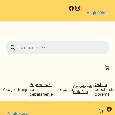
Facebook
Instagram
|
Angleščina
P
r
o
d
u
c
t
s
s
e
a
Pripomočki
Ostala
Čebelarska
r
Akcije
Panji
za
Točenje
čebelarsk
c
oblačila
čebelarjenje
oprema
h
Fa
Angleščina