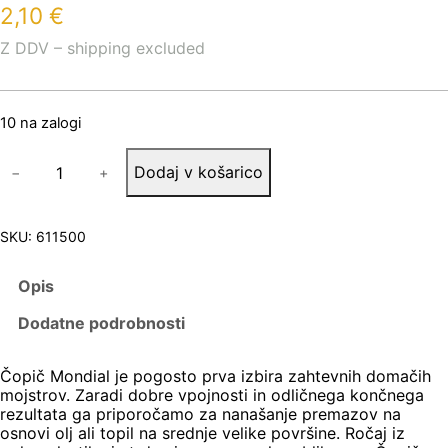
2,10
€
Z DDV – shipping excluded
10 na zalogi
Č
Dodaj v košarico
−
+
O
P
I
Č
SKU:
611500
M
O
Opis
N
D
Dodatne podrobnosti
I
A
L
Čopič Mondial je pogosto prva izbira zahtevnih domačih
3
mojstrov. Zaradi dobre vpojnosti in odličnega končnega
0
rezultata ga priporočamo za nanašanje premazov na
m
osnovi olj ali topil na srednje velike površine. Ročaj iz
m