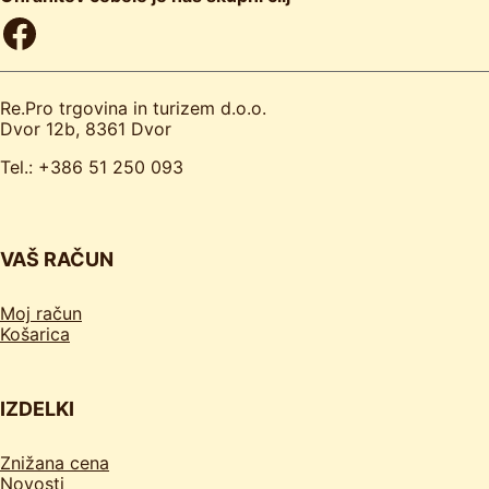
Facebook
Re.Pro trgovina in turizem d.o.o.
Dvor 12b, 8361 Dvor
Tel.: +386 51 250 093
VAŠ RAČUN
Moj račun
Košarica
IZDELKI
Znižana cena
Novosti