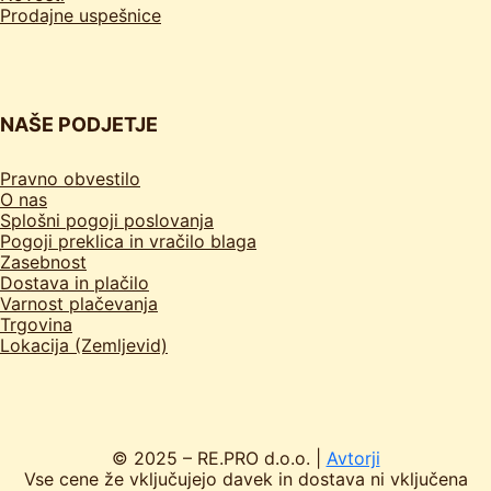
Prodajne uspešnice
NAŠE PODJETJE
Pravno obvestilo
O nas
Splošni pogoji poslovanja
Pogoji preklica in vračilo blaga
Zasebnost
Dostava in plačilo
Varnost plačevanja
Trgovina
Lokacija (Zemljevid)
© 2025 – RE.PRO d.o.o. |
Avtorji
Vse cene že vključujejo davek in dostava ni vključena