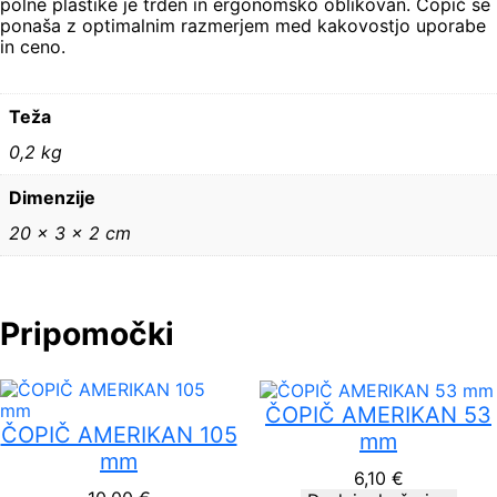
polne plastike je trden in ergonomsko oblikovan. Čopič se
k
ponaša z optimalnim razmerjem med kakovostjo uporabe
o
in ceno.
l
i
č
Teža
i
n
0,2 kg
a
Dimenzije
20 × 3 × 2 cm
Pripomočki
ČOPIČ AMERIKAN 53
ČOPIČ AMERIKAN 105
mm
mm
6,10
€