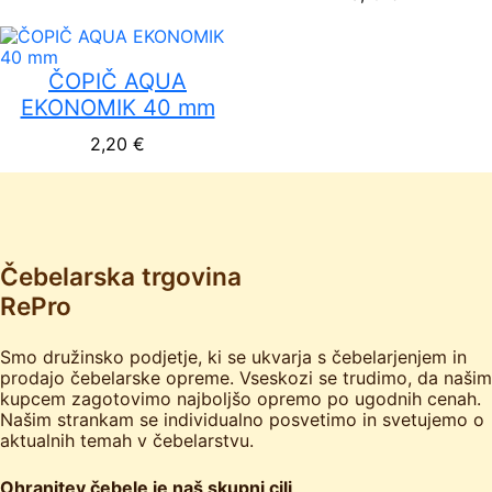
ČOPIČ AQUA
EKONOMIK 40 mm
2,20
€
Čebelarska trgovina
RePro
Smo družinsko podjetje, ki se ukvarja s čebelarjenjem in
prodajo čebelarske opreme. Vseskozi se trudimo, da našim
kupcem zagotovimo najboljšo opremo po ugodnih cenah.
Našim strankam se individualno posvetimo in svetujemo o
aktualnih temah v čebelarstvu.
Ohranitev čebele je naš skupni cilj