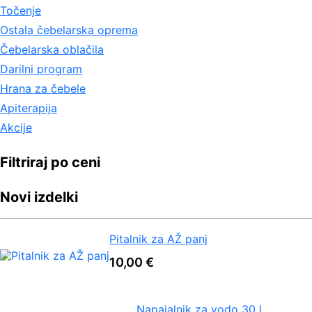
Točenje
Ostala čebelarska oprema
Čebelarska oblačila
Darilni program
Hrana za čebele
Apiterapija
Akcije
Filtriraj po ceni
Novi izdelki
Pitalnik za AŽ panj
10,00
€
Napajalnik za vodo 30 l