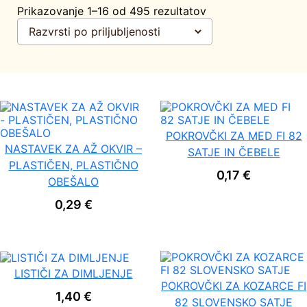
R
Prikazovanje 1–16 od 495 rezultatov
a
z
v
r
š
č
e
n
o
POKROVČKI ZA MED FI 82
p
NASTAVEK ZA AŽ OKVIR –
SATJE IN ČEBELE
o
PLASTIČEN, PLASTIČNO
p
0,17
€
r
OBEŠALO
i
0,29
€
l
j
u
b
l
j
LISTIČI ZA DIMLJENJE
e
POKROVČKI ZA KOZARCE FI
1,40
€
n
82 SLOVENSKO SATJE