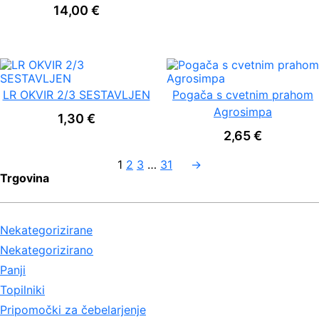
14,00
€
LR OKVIR 2/3 SESTAVLJEN
Pogača s cvetnim prahom
Agrosimpa
1,30
€
2,65
€
1
2
3
…
31
→
Trgovina
Nekategorizirane
Nekategorizirano
Panji
Topilniki
Pripomočki za čebelarjenje