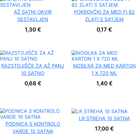
AŽ SATNI OKVIR
POKROVČKI ZA MED FI 82
SESTAVLJEN
ZLATI S SATJEM
1,30
€
0,17
€
RAZSTOJIŠČE ZA AŽ PANJ
NOSILKA ZA MED KARTON
10 SATNO
1 X 720 ML
0,68
€
1,40
€
LR STREHA 10 SATNA
PODNICA S KONTROLO
17,00
€
VAROE 10 SATNA