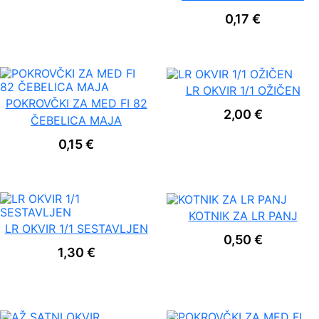
o
s
0,17
€
t
i
LR OKVIR 1/1 OŽIČEN
POKROVČKI ZA MED FI 82
2,00
€
ČEBELICA MAJA
0,15
€
KOTNIK ZA LR PANJ
LR OKVIR 1/1 SESTAVLJEN
0,50
€
1,30
€