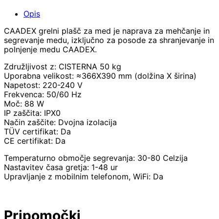
E
C
Opis
Z
CAADEX grelni plašč za med je naprava za mehčanje in
A
segrevanje medu, izključno za posode za shranjevanje in
M
polnjenje medu CAADEX.
E
D
Združljivost z: CISTERNA 50 kg
-
Uporabna velikost: ≈366X390 mm (dolžina X širina)
Z
Napetost: 220-240 V
A
Frekvenca: 50/60 Hz
C
Moč: 88 W
I
IP zaščita: IPX0
S
Način zaščite: Dvojna izolacija
T
TÜV certifikat: Da
E
CE certifikat: Da
R
N
Temperaturno območje segrevanja: 30-80 Celzija
O
Nastavitev časa gretja: 1-48 ur
5
Upravljanje z mobilnim telefonom, WiFi: Da
0
K
G
-
Pripomočki
C