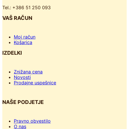
o
Tel.: +386 51 250 093
k
VAŠ RAČUN
Moj račun
Košarica
IZDELKI
Znižana cena
Novosti
Prodajne uspešnice
NAŠE PODJETJE
Pravno obvestilo
O nas