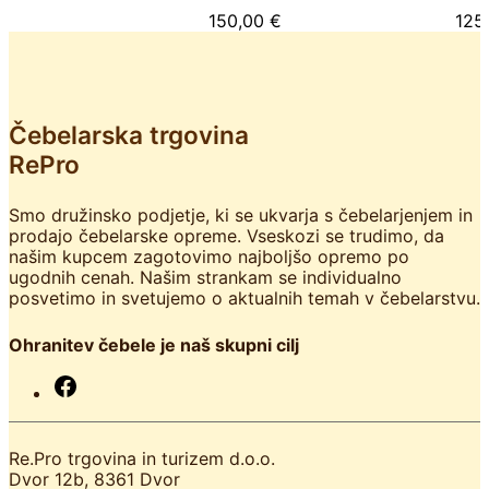
150,00
€
125
Čebelarska trgovina
RePro
Smo družinsko podjetje, ki se ukvarja s čebelarjenjem in
prodajo čebelarske opreme. Vseskozi se trudimo, da
našim kupcem zagotovimo najboljšo opremo po
ugodnih cenah. Našim strankam se individualno
posvetimo in svetujemo o aktualnih temah v čebelarstvu.
Ohranitev čebele je naš skupni cilj
F
a
c
e
Re.Pro trgovina in turizem d.o.o.
b
Dvor 12b, 8361 Dvor
o