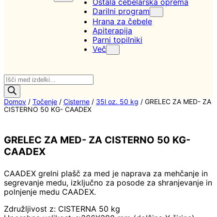
Ostala čebelarska oprema
Darilni program
Hrana za čebele
Apiterapija
Parni topilniki
Več
Products
search
Domov
/
Točenje
/
Cisterne
/
35l oz. 50 kg
/ GRELEC ZA MED- ZA
CISTERNO 50 KG- CAADEX
GRELEC ZA MED- ZA CISTERNO 50 KG-
CAADEX
CAADEX grelni plašč za med je naprava za mehčanje in
segrevanje medu, izključno za posode za shranjevanje in
polnjenje medu CAADEX.
Združljivost z: CISTERNA 50 kg