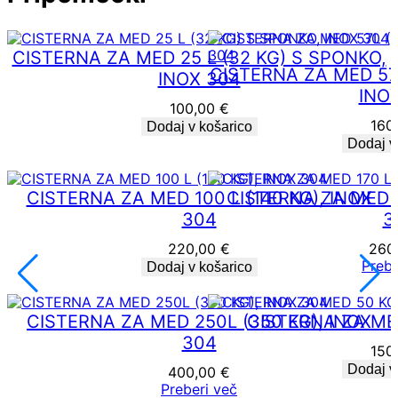
A
A
D
CISTERNA ZA MED 25 L (32 KG) S SPONKO,
E
CISTERNA ZA MED 57
INOX 304
X
INO
k
100,00
€
o
160
Dodaj v košarico
l
Dodaj v
i
č
i
CISTERNA ZA MED 100 L (140 KG), INOX
CISTERNA ZA MED 1
n
a
304
3
220,00
€
260
Prebe
Dodaj v košarico
CISTERNA ZA MED 250L (350 KG), INOX
CISTERNA ZA ME
304
150
Dodaj v
400,00
€
Preberi več