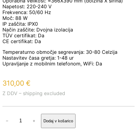
Uporabna velikost: ≈366X390 mm (dolžina X širina)
Napetost: 220-240 V
Frekvenca: 50/60 Hz
Moč: 88 W
IP zaščita: IPX0
Način zaščite: Dvojna izolacija
TÜV certifikat: Da
CE certifikat: Da
Temperaturno območje segrevanja: 30-80 Celzija
Nastavitev časa gretja: 1-48 ur
Upravljanje z mobilnim telefonom, WiFi: Da
310,00
€
Z DDV – shipping excluded
G
−
+
Dodaj v košarico
R
E
L