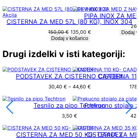
Izdelki
Akcija
PIPA INOX ZA ME
v
CISTERNA ZA MED 57L (80 KG), INOX 304
26
akciji
Izvirna
Trenutna
150,00
€
135,00
€
Dodaj v
cena
cena
Dodaj v košarico
je
je:
bila:
135,00 €.
Drugi izdelki v isti kategoriji:
150,00 €.
PODSTAVEK ZA CISTERNO CAADEX
CISTERNA 11
Cenovni razpon: od 
30,40
€
–
44,60
€
178
Tesnilo za pipo Techtron
Prekucno stojalo 
3,50
€
42
CISTERNA ZA MED 50 KG- CAADEX
CISTERNA ZA ME