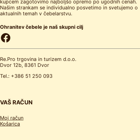
kupcem zagotovimo najboljšo opremo po ugodnih cenah.
Našim strankam se individualno posvetimo in svetujemo o
aktualnih temah v čebelarstvu.
Ohranitev čebele je naš skupni cilj
Facebook
Re.Pro trgovina in turizem d.o.o.
Dvor 12b, 8361 Dvor
Tel.: +386 51 250 093
VAŠ RAČUN
Moj račun
Košarica