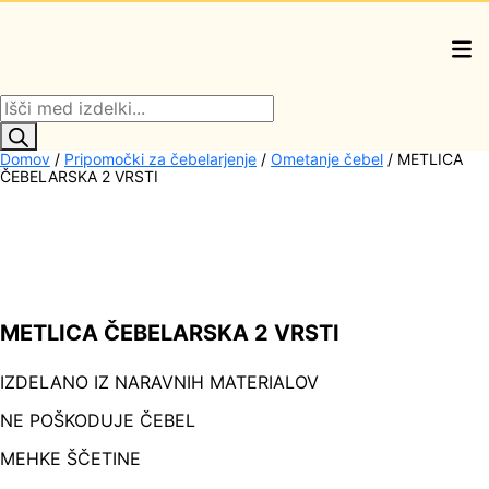
Products
search
Domov
/
Pripomočki za čebelarjenje
/
Ometanje čebel
/ METLICA
ČEBELARSKA 2 VRSTI
METLICA ČEBELARSKA 2 VRSTI
IZDELANO IZ NARAVNIH MATERIALOV
NE POŠKODUJE ČEBEL
MEHKE ŠČETINE