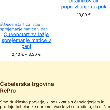
pitalnikov ali
popravljanje razpok
10,00
€
Queenstart za lažje
sprejemanje matice v
panj
Cenovni razpon: od 2,40 € do 3,30 
2,40
€
–
3,30
€
Čebelarska trgovina
RePro
Smo družinsko podjetje, ki se ukvarja s čebelarjenjem in
prodajo čebelarske opreme. Vseskozi se trudimo, da našim