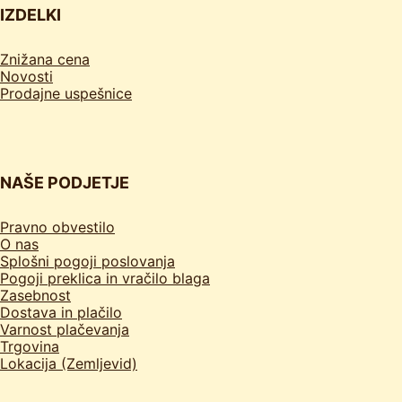
IZDELKI
Znižana cena
Novosti
Prodajne uspešnice
NAŠE PODJETJE
Pravno obvestilo
O nas
Splošni pogoji poslovanja
Pogoji preklica in vračilo blaga
Zasebnost
Dostava in plačilo
Varnost plačevanja
Trgovina
Lokacija (Zemljevid)