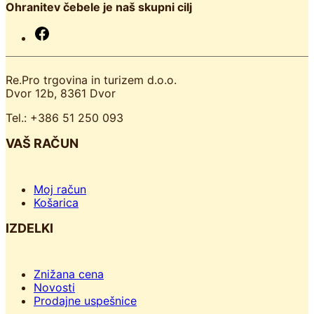
Ohranitev čebele je naš skupni cilj
F
a
c
e
Re.Pro trgovina in turizem d.o.o.
b
Dvor 12b, 8361 Dvor
o
o
Tel.: +386 51 250 093
k
VAŠ RAČUN
Moj račun
Košarica
IZDELKI
Znižana cena
Novosti
Prodajne uspešnice