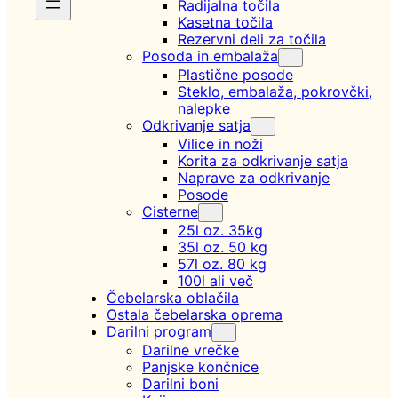
Radijalna točila
Kasetna točila
Rezervni deli za točila
Posoda in embalaža
Plastične posode
Steklo, embalaža, pokrovčki,
nalepke
Odkrivanje satja
Vilice in noži
Korita za odkrivanje satja
Naprave za odkrivanje
Posode
Cisterne
25l oz. 35kg
35l oz. 50 kg
57l oz. 80 kg
100l ali več
Čebelarska oblačila
Ostala čebelarska oprema
Darilni program
Darilne vrečke
Panjske končnice
Darilni boni