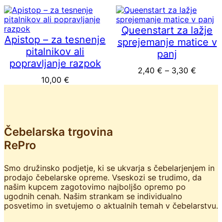
Queenstart za lažje
Apistop – za tesnenje
sprejemanje matice v
pitalnikov ali
panj
popravljanje razpok
Cenovn
2,40
€
–
3,30
€
10,00
€
Čebelarska trgovina
RePro
Smo družinsko podjetje, ki se ukvarja s čebelarjenjem in
prodajo čebelarske opreme. Vseskozi se trudimo, da
našim kupcem zagotovimo najboljšo opremo po
ugodnih cenah. Našim strankam se individualno
posvetimo in svetujemo o aktualnih temah v čebelarstvu.