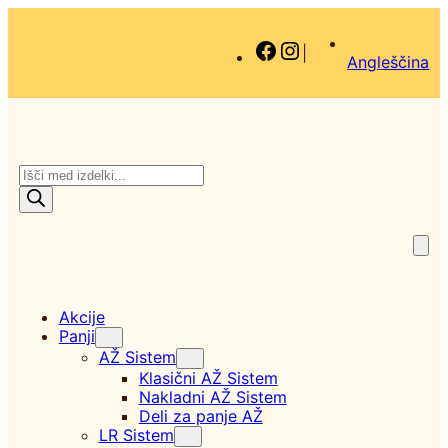
Facebook
Instagram
|
Angleščina
P
r
o
d
u
c
t
s
Akcije
s
Panji
e
AŽ Sistem
a
Klasični AŽ Sistem
r
Nakladni AŽ Sistem
c
Deli za panje AŽ
h
LR Sistem