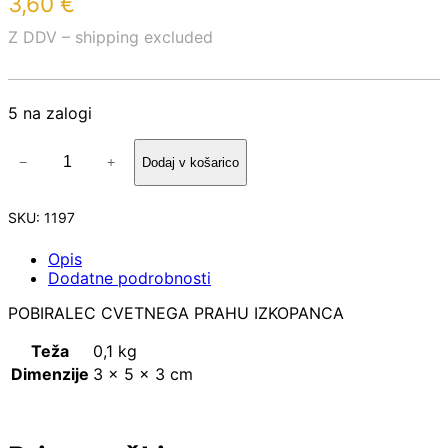
3,60
€
Z DDV – shipping excluded
5 na zalogi
P
−
+
Dodaj v košarico
O
B
I
SKU:
1197
R
A
Opis
L
Dodatne podrobnosti
E
C
POBIRALEC CVETNEGA PRAHU IZKOPANCA
C
V
Teža
0,1 kg
E
Dimenzije
3 × 5 × 3 cm
T
N
E
G