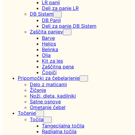
LR panji
Deli za panje LR
DB Sistem
DB Panji
Deli za panje DB Sistem
Zaščita panjev
Barve
Helios
Belinka
Olja
Kit za les
Zaščitna pena
Čopiči
Pripomočki za čebelarjenje
Delo z maticami
Žičenje
Noži, dleta, kadilniki
Satne osnove
Ometanje čebel
Točenje
Točila
Tangecijalna točila
Radijalna točila