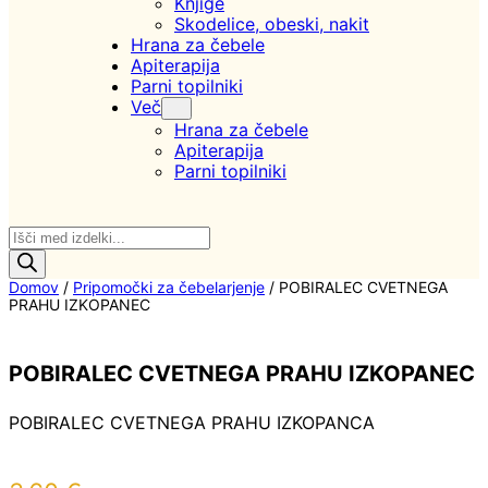
Knjige
Skodelice, obeski, nakit
Hrana za čebele
Apiterapija
Parni topilniki
Več
Hrana za čebele
Apiterapija
Parni topilniki
Products
search
Domov
/
Pripomočki za čebelarjenje
/ POBIRALEC CVETNEGA
PRAHU IZKOPANEC
POBIRALEC CVETNEGA PRAHU IZKOPANEC
POBIRALEC CVETNEGA PRAHU IZKOPANCA