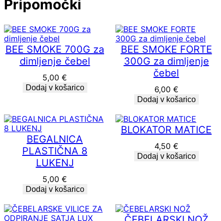
Pripomočki
A
P
R
A
H
BEE SMOKE 700G za
BEE SMOKE FORTE
U
I
dimljenje čebel
300G za dimljenje
Z
čebel
K
5,00
€
O
Dodaj v košarico
6,00
€
P
Dodaj v košarico
A
N
E
BLOKATOR MATICE
C
BEGALNICA
k
4,50
€
PLASTIČNA 8
o
Dodaj v košarico
l
LUKENJ
i
5,00
€
č
i
Dodaj v košarico
n
a
ČEBELARSKI NOŽ