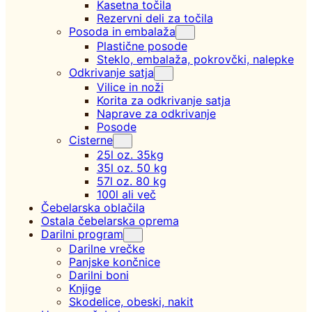
Kasetna točila
Rezervni deli za točila
Posoda in embalaža
Plastične posode
Steklo, embalaža, pokrovčki, nalepke
Odkrivanje satja
Vilice in noži
Korita za odkrivanje satja
Naprave za odkrivanje
Posode
Cisterne
25l oz. 35kg
35l oz. 50 kg
57l oz. 80 kg
100l ali več
Čebelarska oblačila
Ostala čebelarska oprema
Darilni program
Darilne vrečke
Panjske končnice
Darilni boni
Knjige
Skodelice, obeski, nakit