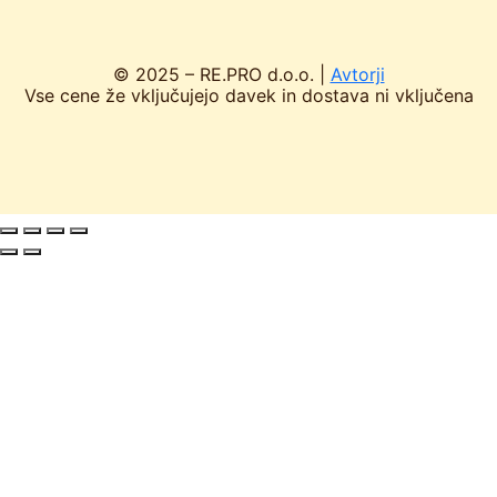
© 2025 – RE.PRO d.o.o. |
Avtorji
Vse cene že vključujejo davek in dostava ni vključena
Tangecijalna
Klasični AŽ
LR panji
Plastične
Sistem
točila
posode
Deli za panje
Radijalna točila
Nakladni AŽ
Steklo,
LR
Sistem
embalaža,
Kasetna točila
pokrovčki,
Deli za panje
nalepke
Rezervni deli
AŽ