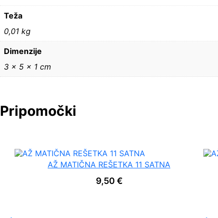
C
A
Teža
Š
T
0,01 kg
:
8
Dimenzije
/
3 × 5 × 1 cm
4
0
k
o
l
Pripomočki
i
č
i
n
a
AŽ MATIČNA REŠETKA 11 SATNA
9,50
€