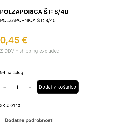
POLZAPORICA ŠT: 8/40
POLZAPORNICA ŠT: 8/40
0,45
€
Z DDV – shipping excluded
94 na zalogi
P
Dodaj v košarico
−
+
O
L
Z
A
SKU:
0143
P
O
Dodatne podrobnosti
R
I