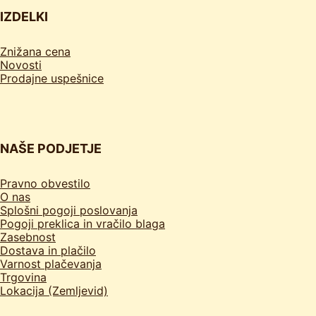
IZDELKI
Znižana cena
Novosti
Prodajne uspešnice
NAŠE PODJETJE
Pravno obvestilo
O nas
Splošni pogoji poslovanja
Pogoji preklica in vračilo blaga
Zasebnost
Dostava in plačilo
Varnost plačevanja
Trgovina
Lokacija (Zemljevid)