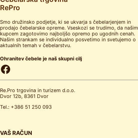
RePro
Smo družinsko podjetje, ki se ukvarja s čebelarjenjem in
prodajo čebelarske opreme. Vseskozi se trudimo, da našim
kupcem zagotovimo najboljšo opremo po ugodnih cenah.
Našim strankam se individualno posvetimo in svetujemo o
aktualnih temah v čebelarstvu.
Ohranitev čebele je naš skupni cilj
Facebook
Re.Pro trgovina in turizem d.o.o.
Dvor 12b, 8361 Dvor
Tel.: +386 51 250 093
VAŠ RAČUN