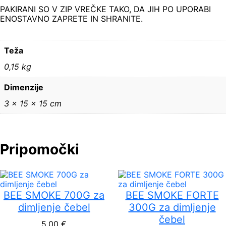
m
PAKIRANI SO V ZIP VREČKE TAKO, DA JIH PO UPORABI
m
ENOSTAVNO ZAPRETE IN SHRANITE.
,
1
0
Teža
0
g
0,15 kg
k
o
Dimenzije
l
i
3 × 15 × 15 cm
č
i
n
a
Pripomočki
BEE SMOKE 700G za
BEE SMOKE FORTE
dimljenje čebel
300G za dimljenje
čebel
5,00
€