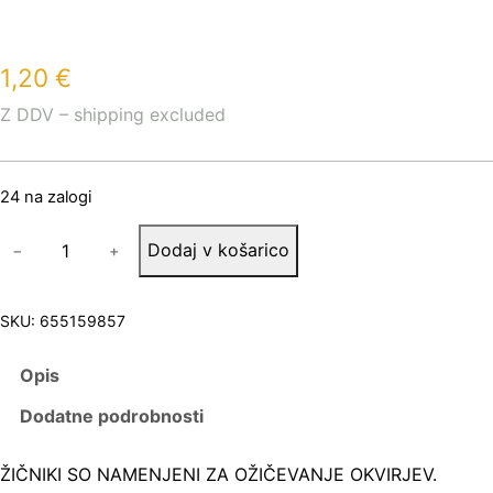
1,20
€
Z DDV – shipping excluded
24 na zalogi
Ž
Dodaj v košarico
−
+
I
Č
N
I
SKU:
655159857
K
I
Opis
1
,
Dodatne podrobnosti
2
X
1
ŽIČNIKI SO NAMENJENI ZA OŽIČEVANJE OKVIRJEV.
8