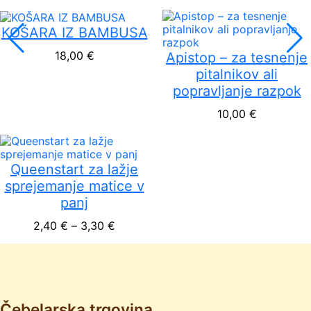
KOŠARA IZ BAMBUSA
18,00
€
Apistop – za tesnenje
pitalnikov ali
popravljanje razpok
10,00
€
Queenstart za lažje
sprejemanje matice v
panj
Cenovni razpon: od 2,40 € do 3,30 
2,40
€
–
3,30
€
Čebelarska trgovina