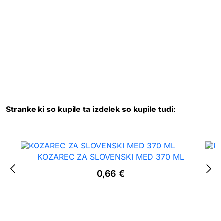
J
E
k
o
l
i
č
i
n
a
Stranke ki so kupile ta izdelek so kupile tudi:
KOZAREC ZA SLOVENSKI MED 370 ML
0,66
€