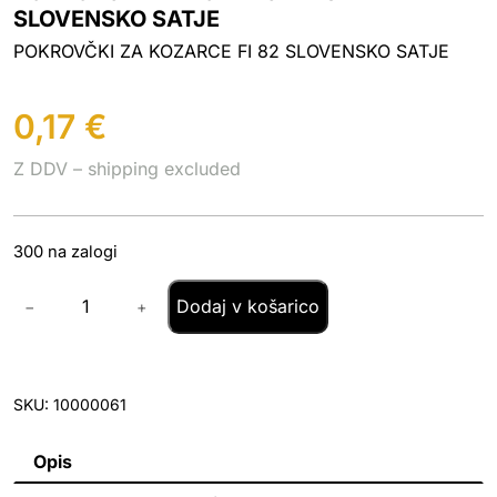
SLOVENSKO SATJE
POKROVČKI ZA KOZARCE FI 82 SLOVENSKO SATJE
0,17
€
Z DDV – shipping excluded
300 na zalogi
P
Dodaj v košarico
−
+
O
K
R
O
V
SKU:
10000061
Č
K
I
Opis
Z