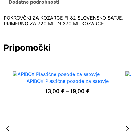
A
Dodatne podrobnosti
K
O
Z
POKROVČKI ZA KOZARCE FI 82 SLOVENSKO SATJE,
A
PRIMERNO ZA 720 ML IN 370 ML KOZARCE.
R
C
E
Pripomočki
F
I
8
2
S
L
O
APIBOX Plastične posode za satovje
V
Cenovni
13,00
€
19,00
€
–
E
razpon:
N
od
S
13,00 €
K
do
O
19,00 €
S
A
T