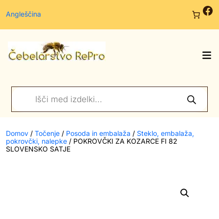
Fa
Angleščina
Products
search
Domov
/
Točenje
/
Posoda in embalaža
/
Steklo, embalaža,
pokrovčki, nalepke
/ POKROVČKI ZA KOZARCE FI 82
SLOVENSKO SATJE