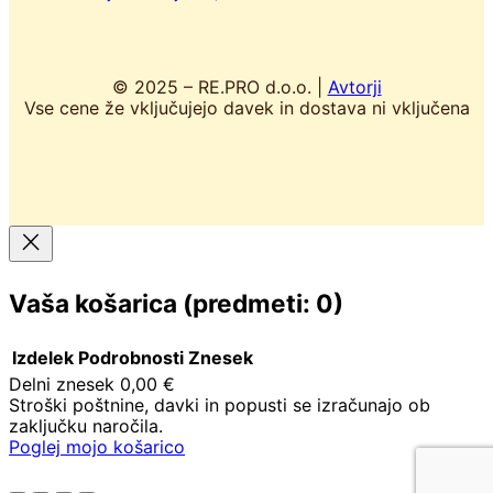
© 2025 – RE.PRO d.o.o. |
Avtorji
Vse cene že vključujejo davek in dostava ni vključena
Vaša košarica
(predmeti: 0)
Izdelek
Podrobnosti
Znesek
Delni znesek
0,00 €
Stroški poštnine, davki in popusti se izračunajo ob
Izdelki
zaključku naročila.
v
Poglej mojo košarico
Pojdi na blagajno
košarici