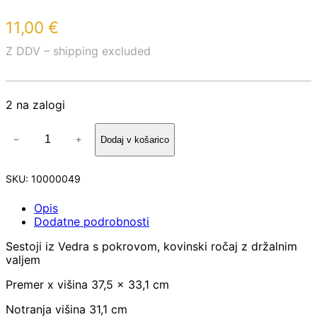
11,00
€
Z DDV – shipping excluded
2 na zalogi
V
−
+
Dodaj v košarico
E
D
R
SKU:
10000049
O
2
Opis
7
Dodatne podrobnosti
L
P
Sestoji iz Vedra s pokrovom, kovinski ročaj z držalnim
L
valjem
A
S
Premer x višina 37,5 x 33,1 cm
T
I
Notranja višina 31,1 cm