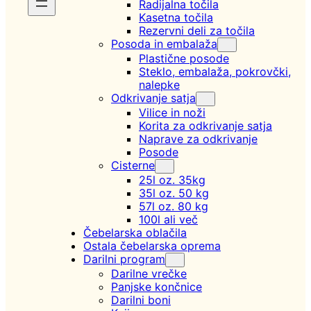
Radijalna točila
Kasetna točila
Rezervni deli za točila
Posoda in embalaža
Plastične posode
Steklo, embalaža, pokrovčki,
nalepke
Odkrivanje satja
Vilice in noži
Korita za odkrivanje satja
Naprave za odkrivanje
Posode
Cisterne
25l oz. 35kg
35l oz. 50 kg
57l oz. 80 kg
100l ali več
Čebelarska oblačila
Ostala čebelarska oprema
Darilni program
Darilne vrečke
Panjske končnice
Darilni boni