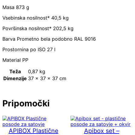
Č
N
Masa 873 g
O
k
Vsebinska nosilnost* 40,5 kg
o
Površinska nosilnost* 202,5 kg
l
i
Barva Prometno bela podobno RAL 9016
č
i
Prostornina po ISO 27 l
n
a
Material PP
Teža
0,87 kg
Dimenzije
37 × 37 × 37 cm
Pripomočki
APIBOX Plastične
Apibox set –