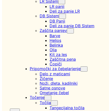
LR Sistem
LR panji
Deli za panje LR
DB Sistem
DB Panji
Deli za panje DB Sistem
Zaščita panjev
Barve
Helios
Belinka
Olja
Kit za les
Zaščitna pena
Čopiči
Pripomočki za čebelarjenje
Delo z maticami
Žičenje
Noži, dleta, kadilniki
Satne osnove
Ometanje čebel
Točenje
Točila
Tangecijalna točila