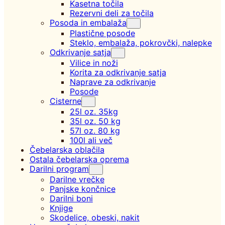
Kasetna točila
Rezervni deli za točila
Posoda in embalaža
Plastične posode
Steklo, embalaža, pokrovčki, nalepke
Odkrivanje satja
Vilice in noži
Korita za odkrivanje satja
Naprave za odkrivanje
Posode
Cisterne
25l oz. 35kg
35l oz. 50 kg
57l oz. 80 kg
100l ali več
Čebelarska oblačila
Ostala čebelarska oprema
Darilni program
Darilne vrečke
Panjske končnice
Darilni boni
Knjige
Skodelice, obeski, nakit