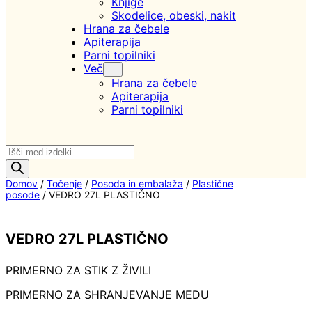
Knjige
Skodelice, obeski, nakit
Hrana za čebele
Apiterapija
Parni topilniki
Več
Hrana za čebele
Apiterapija
Parni topilniki
Products
search
Domov
/
Točenje
/
Posoda in embalaža
/
Plastične
posode
/ VEDRO 27L PLASTIČNO
VEDRO 27L PLASTIČNO
PRIMERNO ZA STIK Z ŽIVILI
PRIMERNO ZA SHRANJEVANJE MEDU