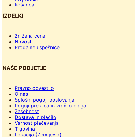
Košarica
IZDELKI
Znižana cena
Novosti
Prodajne uspešnice
NAŠE PODJETJE
Pravno obvestilo
O nas
Splošni pogoji poslovanja
Pogoji preklica in vračilo blaga
Zasebnost
Dostava in plačilo
Varnost plačevanja
Trgovina
Lokacija (Zemljevid)