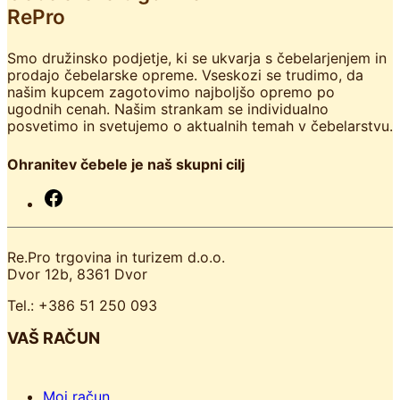
RePro
Smo družinsko podjetje, ki se ukvarja s čebelarjenjem in
prodajo čebelarske opreme. Vseskozi se trudimo, da
našim kupcem zagotovimo najboljšo opremo po
ugodnih cenah. Našim strankam se individualno
posvetimo in svetujemo o aktualnih temah v čebelarstvu.
Ohranitev čebele je naš skupni cilj
F
a
c
e
Re.Pro trgovina in turizem d.o.o.
b
Dvor 12b, 8361 Dvor
o
o
Tel.: +386 51 250 093
k
VAŠ RAČUN
Moj račun