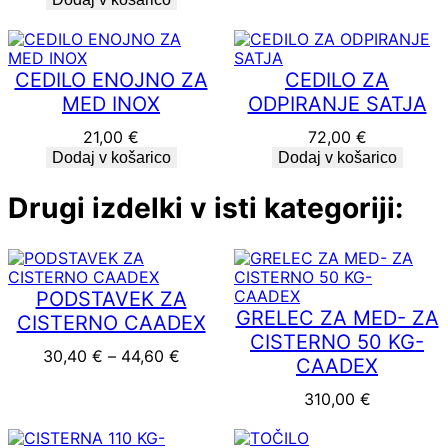
CEDILO ENOJNO ZA
CEDILO ZA
MED INOX
ODPIRANJE SATJA
21,00
€
72,00
€
Dodaj v košarico
Dodaj v košarico
Drugi izdelki v isti kategoriji:
PODSTAVEK ZA
GRELEC ZA MED- ZA
CISTERNO CAADEX
CISTERNO 50 KG-
Cenovni razpon: od 30,40 € do 44
30,40
€
–
44,60
€
CAADEX
310,00
€