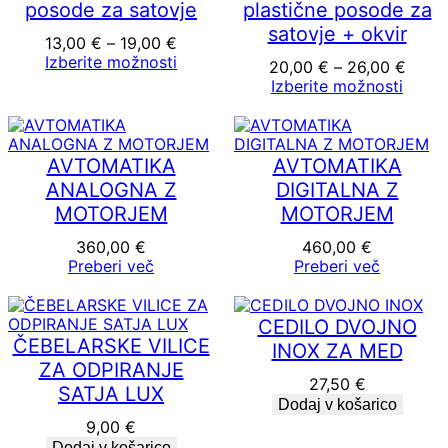
posode za satovje
plastične posode za
satovje + okvir
Cenovni
13,00
€
–
19,00
€
razpon:
Izberite možnosti
Ceno
20,00
€
–
26,00
€
od
razpo
Izberite možnosti
13,00 €
od
do
20,00
19,00 €
do
26,00
AVTOMATIKA
AVTOMATIKA
ANALOGNA Z
DIGITALNA Z
MOTORJEM
MOTORJEM
360,00
€
460,00
€
Preberi več
Preberi več
CEDILO DVOJNO
ČEBELARSKE VILICE
INOX ZA MED
ZA ODPIRANJE
27,50
€
SATJA LUX
Dodaj v košarico
9,00
€
Dodaj v košarico