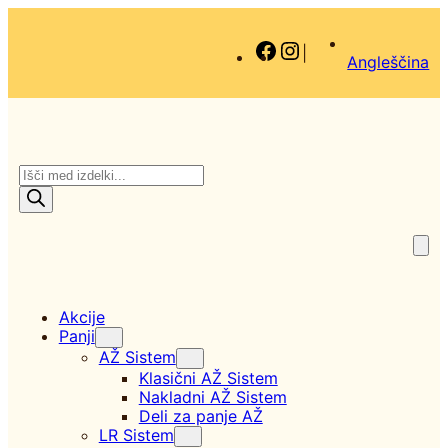
Facebook
Instagram
|
Angleščina
P
r
o
d
u
c
t
s
Akcije
s
Panji
e
AŽ Sistem
a
Klasični AŽ Sistem
r
Nakladni AŽ Sistem
c
Deli za panje AŽ
h
LR Sistem