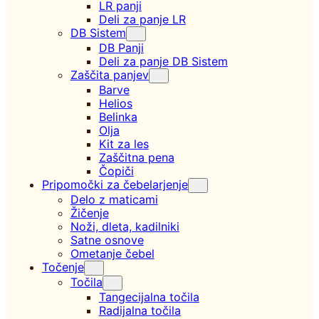
LR panji
Deli za panje LR
DB Sistem
DB Panji
Deli za panje DB Sistem
Zaščita panjev
Barve
Helios
Belinka
Olja
Kit za les
Zaščitna pena
Čopiči
Pripomočki za čebelarjenje
Delo z maticami
Žičenje
Noži, dleta, kadilniki
Satne osnove
Ometanje čebel
Točenje
Točila
Tangecijalna točila
Radijalna točila